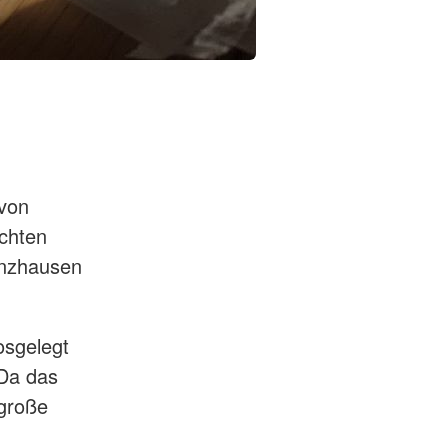
 von
achten
Sünzhausen
osgelegt
Da das
 große