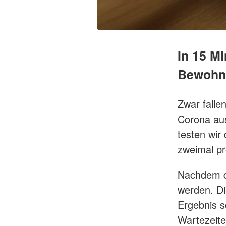
In 15 M
Bewohne
Zwar falle
Corona aus
testen wir 
zweimal pr
Nachdem di
werden. D
Ergebnis s
Wartezeiten