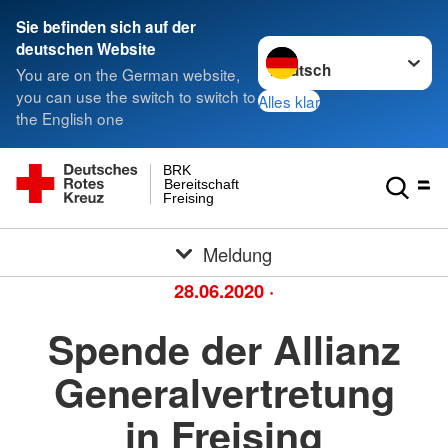
Sie befinden sich auf der
Sprache wechseln zu
deutschen Website
You are on the German website,
you can use the switch to switch to
Alles klar
the English one
BRK
Bereitschaft
Freising
Meldung
28.06.2020
·
Spende der Allianz
Generalvertretung
in Freising