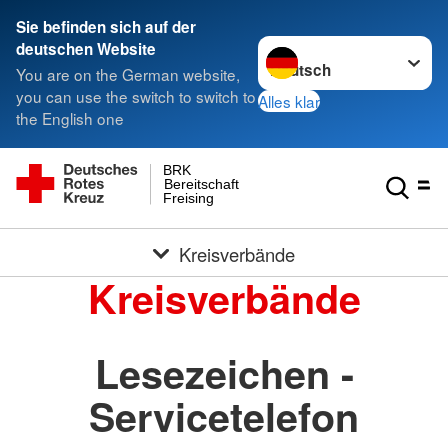
Sie befinden sich auf der
Sprache wechseln zu
deutschen Website
You are on the German website,
you can use the switch to switch to
Alles klar
the English one
BRK
Bereitschaft
Freising
Kreisverbände
Kreisverbände
Lesezeichen -
Servicetelefon