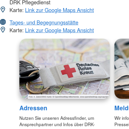
DRK Pflegedienst
Karte:
Link zur Google Maps Ansicht
Tages- und Begegnungsstätte
Karte:
Link zur Google Maps Ansicht
Adressen
Meld
Nutzen Sie unseren Adressfinder, um
Wir inf
Ansprechpartner und Infos über DRK-
Pressei