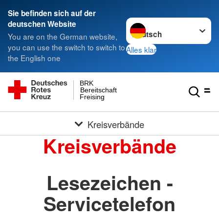
Sie befinden sich auf der
Sprache wechseln zu
deutschen Website
You are on the German website,
you can use the switch to switch to
Alles klar
the English one
BRK
Bereitschaft
Freising
Kreisverbände
Kreisverbände
Lesezeichen -
Servicetelefon