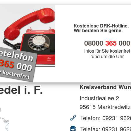
Kostenlose DRK-Hotline.
Wir beraten Sie gerne.
08000
365
000
Infos für Sie kostenfrei
rund um die Uhr
el i. F.
Kreisverband Wuns
Industrieallee 2
95615
Marktredwitz
Telefon:
09231 962
Telefax:
09231 962