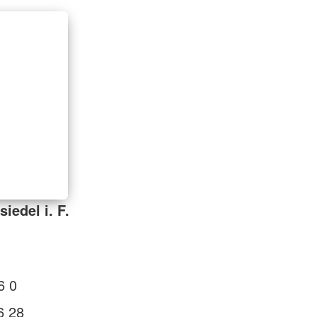
iedel i. F.
6 0
6 28