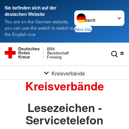
Sie befinden sich auf der
Sprache wechseln zu
deutschen Website
You are on the German website,
you can use the switch to switch to
Alles klar
the English one
BRK
Bereitschaft
Freising
Kreisverbände
Kreisverbände
Lesezeichen -
Servicetelefon