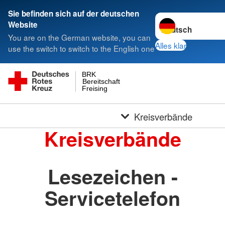
Sie befinden sich auf der deutschen
Sprache wechseln 
Website
You are on the German website, you can
Alles klar
use the switch to switch to the English one
BRK
Bereitschaft
Freising
Kreisverbände
Kreisverbände
Lesezeichen -
Servicetelefon