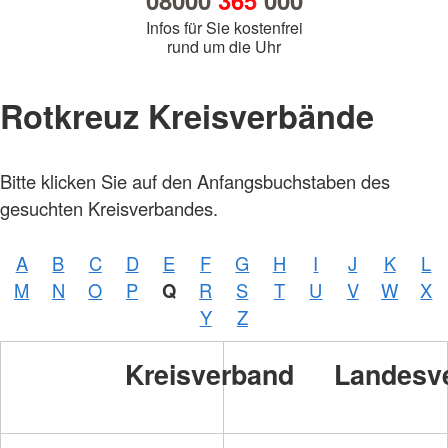
08000
365
000
Infos für Sie kostenfrei
rund um die Uhr
Rotkreuz Kreisverbände
Bitte klicken Sie auf den Anfangsbuchstaben des
gesuchten Kreisverbandes.
A
B
C
D
E
F
G
H
I
J
K
L
M
N
O
P
Q
R
S
T
U
V
W
X
Y
Z
Kreisverband
Landesv