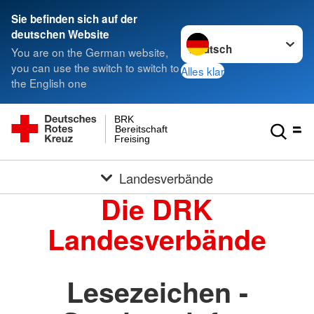
Sie befinden sich auf der
Sprache wechseln zu
deutschen Website
You are on the German website,
you can use the switch to switch to
Alles klar
the English one
BRK
Bereitschaft
Freising
Landesverbände
Die DRK
Landesverbände
Lesezeichen -