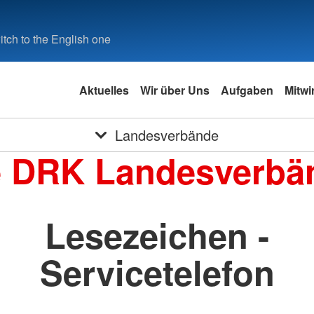
tch to the English one
Aktuelles
Wir über Uns
Aufgaben
Mitwi
Landesverbände
e DRK Landesverbä
Lesezeichen -
Servicetelefon