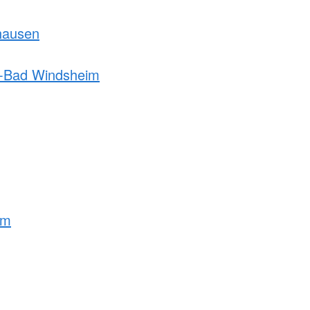
hausen
h-Bad Windsheim
lm