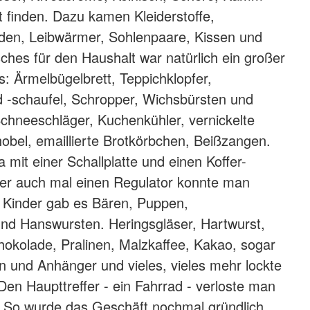
 finden. Dazu kamen Kleiderstoffe,
en, Leibwärmer, Sohlenpaare, Kissen und
ches für den Haushalt war natürlich ein großer
s: Ärmelbügelbrett, Teppichklopfer,
 -schaufel, Schropper, Wichsbürsten und
chneeschläger, Kuchenkühler, vernickelte
bel, emaillierte Brotkörbchen, Beißzangen.
 mit einer Schallplatte und einen Koffer-
er auch mal einen Regulator konnte man
 Kinder gab es Bären, Puppen,
nd Hanswursten. Heringsgläser, Hartwurst,
hokolade, Pralinen, Malzkaffee, Kakao, sogar
en und Anhänger und vieles, vieles mehr lockte
Den Haupttreffer - ein Fahrrad - verloste man
. So wurde das Geschäft nochmal gründlich