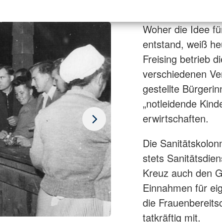
Woher die Idee f
entstand, weiß heu
Freising betrieb d
verschiedenen Ve
gestellte Bürgerin
„notleidende Kind
erwirtschaften.
Die Sanitätskolonn
stets Sanitätsdie
Kreuz auch den G
Einnahmen für ei
die Frauenbereits
tatkräftig mit.