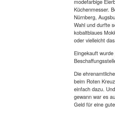
modefarbige Eierb
Küchenmesser. Be
Nürnberg, Augsbu
Wahl und durfte s
kobaltblaues Mokk
oder vielleicht das
Eingekauft wurde 
Beschaffungsstel
Die ehrenamtlichen
beim Roten Kreuz 
einfach dazu. Und
gewann war es au
Geld für eine gu