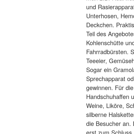
und Rasierapparat
Unterhosen, Hemd
Deckchen. Praktis
Teil des Angebote
Kohlenschütte und
Fahrradbürsten. S
Teeeier, Gemüseho
Sogar ein Gramola
Sprechapparat od
gewinnen. Für die
Handschuhaffen u
Weine, Liköre, Sc
silberne Halskett
die Besucher an. 
erst zum Schluss