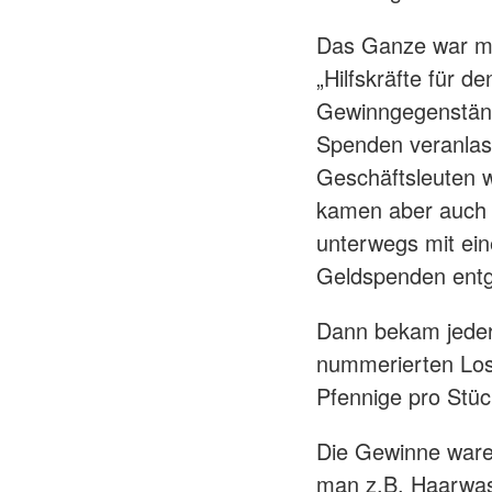
Das Ganze war mit
„Hilfskräfte für d
Gewinngegenständ
Spenden veranlass
Geschäftsleuten w
kamen aber auch 
unterwegs mit ei
Geldspenden ent
Dann bekam jeder
nummerierten Los
Pfennige pro Stüc
Die Gewinne ware
man z.B. Haarwas