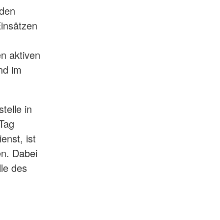
 den
insätzen
n aktiven
nd im
telle in
 Tag
enst, ist
en. Dabei
lle des