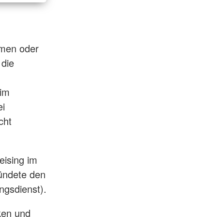
men oder
 die
 im
ei
cht
eising im
ründete den
ngsdienst).
rken und