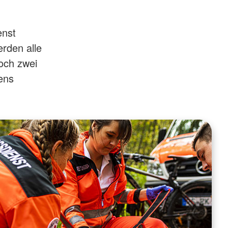
enst
rden alle
och zwei
ens