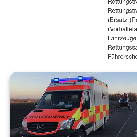
Rettungstr
Rettungstr
(Ersatz-)R
(Vorhaltef
Fahrzeuge
Rettungssa
Führersche