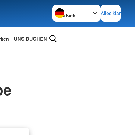
Sprache wechseln zu
Alles klar
rken
UNS BUCHEN
pe