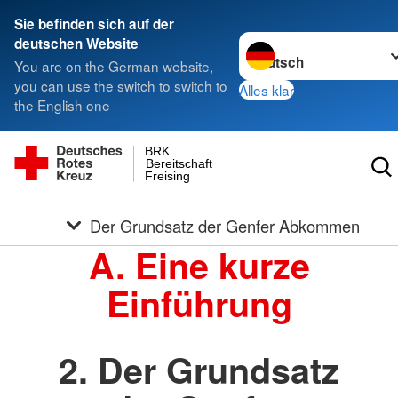
Sie befinden sich auf der
Sprache wechseln zu
deutschen Website
You are on the German website,
you can use the switch to switch to
Alles klar
the English one
BRK
Bereitschaft
Freising
Der Grundsatz der Genfer Abkommen
A. Eine kurze
Einführung
2. Der Grundsatz